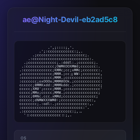
ae@Night-Devil-eb2ad5c8
             .',;::::;,'.

         .';:cccccccccccc:;,.

      .;cccccccccccccccccccccc;.

    .:cccccccccccccccccccccccccc:.

  .;ccccccccccccc;.:dddl:.;ccccccc;.

 .:ccccccccccccc;OWMKOOXMWd;ccccccc:.

.:ccccccccccccc;KMMc;cc;xMMc;ccccccc:.

,cccccccccccccc;MMM.;cc;;WW:;cccccccc,

:cccccccccccccc;MMM.;cccccccccccccccc:

:ccccccc;oxOOOo;MMM0OOk.;cccccccccccc:

cccccc;0MMKxdd:;MMMkddc.;cccccccccccc;

ccccc;XM0';cccc;MMM.;cccccccccccccccc'

ccccc;MMo;ccccc;MMW.;ccccccccccccccc;

ccccc;0MNc.ccc.xMMd;ccccccccccccccc;

cccccc;dNMWXXXWM0:;cccccccccccccc:,

cccccccc;.:odl:.;cccccccccccccc:,.

:cccccccccccccccccccccccccccc:'.

.:cccccccccccccccccccccc:;,..

OS